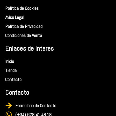
a
b
g
o
Política de Cookies
r
o
Aviso Legal
a
k
Política de Privacidad
m
Condiciones de Venta
Enlaces de Interes
Inicio
Tienda
Contacto
Contacto
Formulario de Contacto
(+34) 678 41 48 18