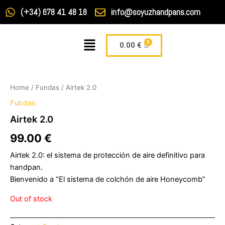
Ir
(+34) 678 41 48 18
info@soyuzhandpans.com
al
contenido
Menú
Carrito
0.00
€
Home
/
Fundas
/ Airtek 2.0
Fundas
Airtek 2.0
99.00
€
Airtek 2.0: el sistema de protección de aire definitivo para
handpan.
Bienvenido a “El sistema de colchón de aire Honeycomb”
Out of stock