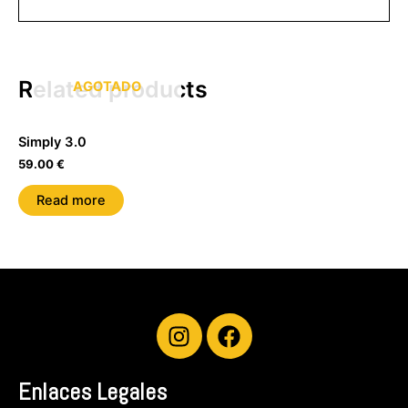
Related products
AGOTADO
Simply 3.0
59.00
€
Read more
I
F
n
a
s
c
Enlaces Legales
t
e