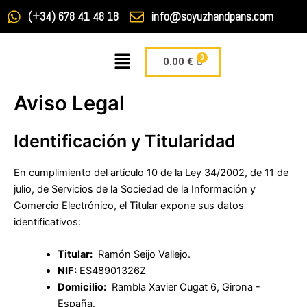
Ir
(+34) 678 41 48 18
info@soyuzhandpans.com
al
contenido
Menú
Carrito
0.00
€
Aviso Legal
Identificación y Titularidad
En cumplimiento del artículo 10 de la Ley 34/2002, de 11 de
julio, de Servicios de la Sociedad de la Información y
Comercio Electrónico, el Titular expone sus datos
identificativos:
Titular:
Ramón Seijo Vallejo.
NIF:
ES48901326Z
Domicilio:
Rambla Xavier Cugat 6, Girona -
España.