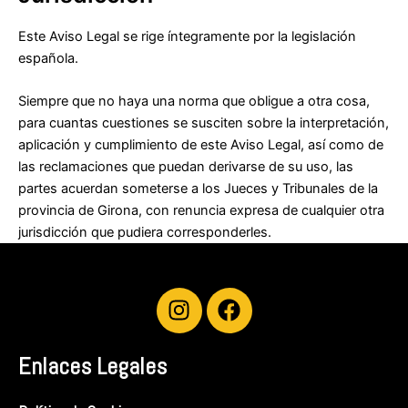
Este Aviso Legal se rige íntegramente por la legislación
española.
Siempre que no haya una norma que obligue a otra cosa,
para cuantas cuestiones se susciten sobre la interpretación,
aplicación y cumplimiento de este Aviso Legal, así como de
las reclamaciones que puedan derivarse de su uso, las
partes acuerdan someterse a los Jueces y Tribunales de la
provincia de Girona, con renuncia expresa de cualquier otra
jurisdicción que pudiera corresponderles.
I
F
n
a
s
c
Enlaces Legales
t
e
a
b