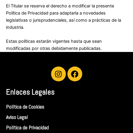
El Titular se reserva el derecho a modificar la presente
Política de Privacidad para adaptarla a novedades
legislativas o jurisprudenciales, así como a prácticas de la
industria.
Estas políticas estarán vigentes hasta que sean
modificadas por otras debidamente publicadas.
I
F
n
a
s
c
Enlaces Legales
t
e
a
b
g
o
Política de Cookies
r
o
Aviso Legal
a
k
Política de Privacidad
m