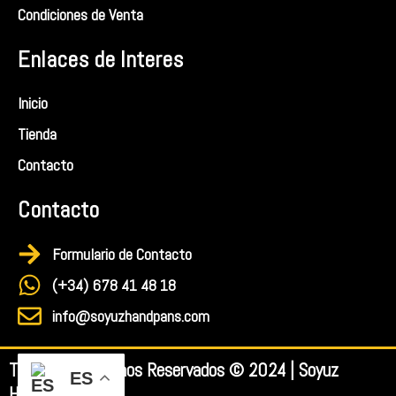
Condiciones de Venta
Enlaces de Interes
Inicio
Tienda
Contacto
Contacto
Formulario de Contacto
(+34) 678 41 48 18
info@soyuzhandpans.com
Todos los Derechos Reservados © 2024 | Soyuz
ES
HandPans