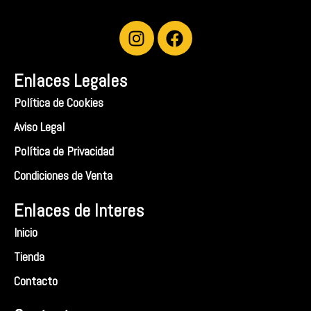
I
F
n
a
s
c
Enlaces Legales
t
e
a
b
Política de Cookies
g
o
Aviso Legal
r
o
a
k
Política de Privacidad
m
Condiciones de Venta
Enlaces de Interes
Inicio
Tienda
Contacto