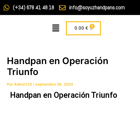
Ir
Navegación
(+34) 678 41 48 18
info@soyuzhandpans.com
al
de
contenido
entradas
Menú
Carrito
0.00
€
Handpan en Operación
Triunfo
Por
Admin123
/
septiembre 26, 2024
Handpan en Operación Triunfo