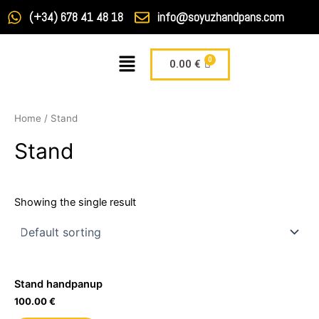
Ir
(+34) 678 41 48 18
info@soyuzhandpans.com
al
contenido
Menú
Carrito
0.00
€
Home
/ Stand
Stand
Showing the single result
Stand handpanup
100.00
€