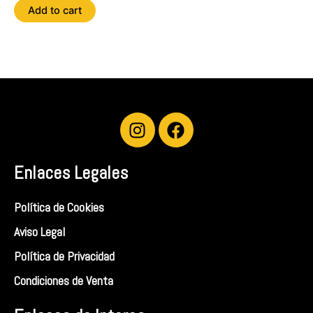
Add to cart
I
F
n
a
s
c
Enlaces Legales
t
e
a
b
g
o
Política de Cookies
r
o
Aviso Legal
a
k
Política de Privacidad
m
Condiciones de Venta